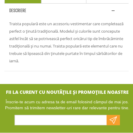
DESCRIERE
Traista populară este un accesoriu vestimentar care completează
perfect o ținută tradițională. Modelul și culorile sunt concepute
astfel încât să se potrivească perfect oricărui tip de îmbrăcăminte
tradițională și nu numai. Traista populară este elementul care nu
trebuie să lipsească din ținutele purtate în timpul sărbătorilor de
iarnă.
FII LA CURENT CU NOUTĂȚILE ȘI PROMOȚIILE NOASTRE
Înscrie-te acum cu adresa ta de email folosind câmpul de mai jos.
Promitem să trimitem newsletter-uri rare dar relevante pentru tine.