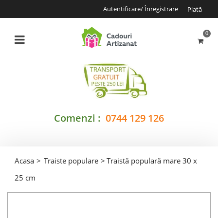
Autentificare/ Înregistrare
Plată
0
Comenzi :
0744 129 126
Acasa
>
Traiste populare
>
Traistă populară mare 30 x
25 cm