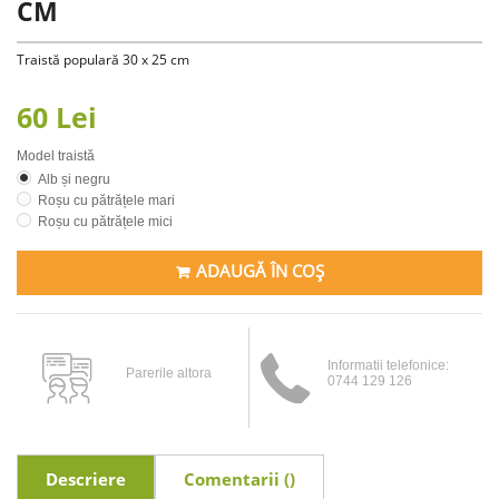
CM
Traistă populară 30 x 25 cm
60 Lei
Model traistă
Alb și negru
Roșu cu pătrățele mari
Roșu cu pătrățele mici
ADAUGĂ ÎN COȘ
Informatii telefonice:
Parerile altora
0744 129 126
Descriere
Comentarii (
)