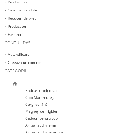
Produse noi
Cele mai vandute
Reduceri de pret
Producatori
Furnizori
CONTUL DVS
Autentificare
Creeaza un cont nou
CATEGORII
Baticuri tradiționale
Clop Maramureș
Cergi de lână
Magneți de frigider
Cadouri pentru copii
Artizanat din lemn
Artizanat din ceramică