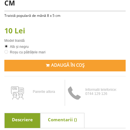
CM
Traistă populară de mână 8 x 5 cm
10 Lei
Model traistă
Alb și negru
Roșu cu pătrățele mari
ADAUGĂ ÎN COȘ
Informatii telefonice:
Parerile altora
0744 129 126
Descriere
Comentarii (
)