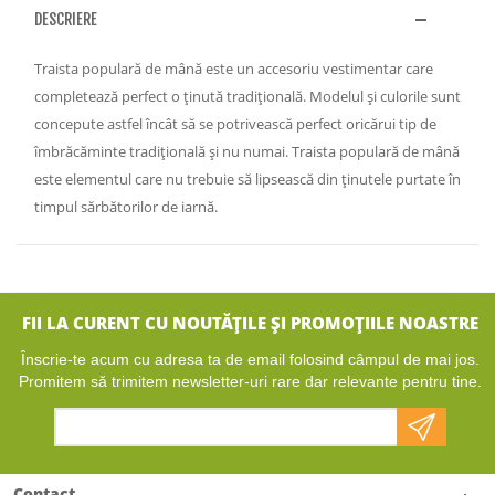
DESCRIERE
Traista populară de mână este un accesoriu vestimentar care
completează perfect o ținută tradițională. Modelul și culorile sunt
concepute astfel încât să se potrivească perfect oricărui tip de
îmbrăcăminte tradițională și nu numai. Traista populară de mână
este elementul care nu trebuie să lipsească din ținutele purtate în
timpul sărbătorilor de iarnă.
FII LA CURENT CU NOUTĂȚILE ȘI PROMOȚIILE NOASTRE
Înscrie-te acum cu adresa ta de email folosind câmpul de mai jos.
Promitem să trimitem newsletter-uri rare dar relevante pentru tine.
Contact