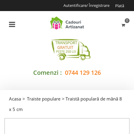
Autentificare/ Înregistrare
Plată
0
Comenzi :
0744 129 126
Acasa
>
Traiste populare
>
Traistă populară de mână 8
x 5 cm