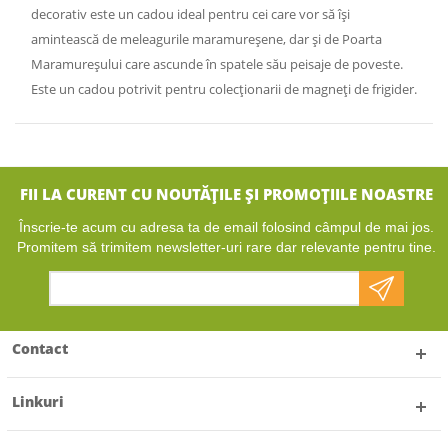
decorativ este un cadou ideal pentru cei care vor să își
amintească de meleagurile maramureșene, dar și de Poarta
Maramureșului care ascunde în spatele său peisaje de poveste.
Este un cadou potrivit pentru colecționarii de magneți de frigider.
FII LA CURENT CU NOUTĂȚILE ȘI PROMOȚIILE NOASTRE
Înscrie-te acum cu adresa ta de email folosind câmpul de mai jos.
Promitem să trimitem newsletter-uri rare dar relevante pentru tine.
Contact
Linkuri