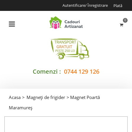
Autentificare/ Înregistrare
Plată
0
Comenzi :
0744 129 126
Acasa
>
Magneți de frigider
>
Magnet Poartă
Maramureș