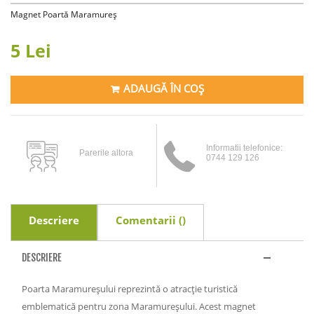
Magnet Poartă Maramureș
5 Lei
ADAUGĂ ÎN COȘ
Informatii telefonice:
Parerile altora
0744 129 126
Descriere
Comentarii (
)
DESCRIERE
Poarta Maramureșului reprezintă o atracție turistică
emblematică pentru zona Maramureșului. Acest magnet