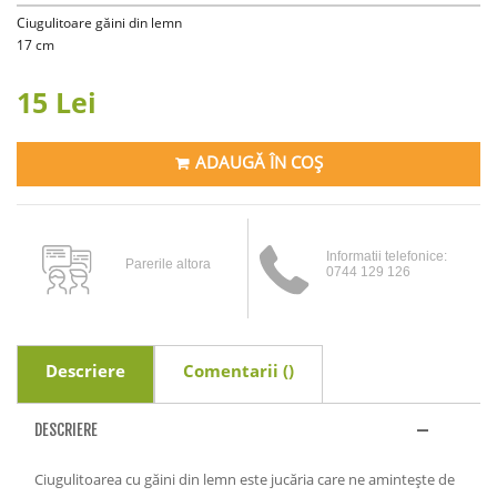
Ciugulitoare găini din lemn
17 cm
15 Lei
ADAUGĂ ÎN COȘ
Informatii telefonice:
Parerile altora
0744 129 126
Descriere
Comentarii (
)
DESCRIERE
Ciugulitoarea cu găini din lemn este jucăria care ne amintește de