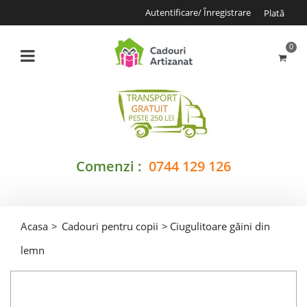
Autentificare/ Înregistrare
Plată
0
Comenzi :
0744 129 126
Acasa
>
Cadouri pentru copii
>
Ciugulitoare găini din
lemn