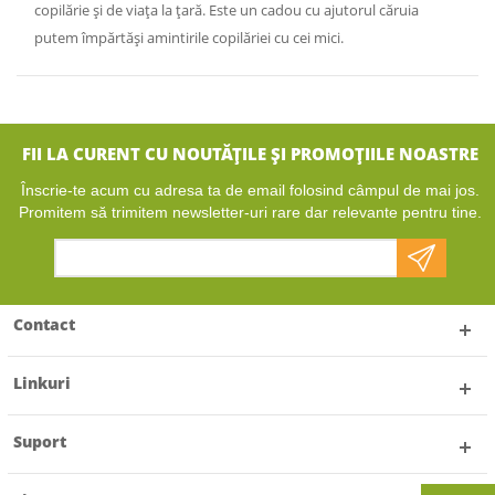
copilărie și de viața la țară. Este un cadou cu ajutorul căruia
putem împărtăși amintirile copilăriei cu cei mici.
FII LA CURENT CU NOUTĂȚILE ȘI PROMOȚIILE NOASTRE
Înscrie-te acum cu adresa ta de email folosind câmpul de mai jos.
Promitem să trimitem newsletter-uri rare dar relevante pentru tine.
Contact
Linkuri
Suport