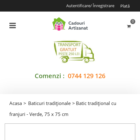
Autentificare/ Înregistrare
Plată
0
Comenzi :
0744 129 126
Acasa
>
Baticuri tradiționale
>
Batic tradițional cu
franjuri - Verde, 75 x 75 cm