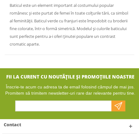
Baticul este un element important al costumului popular
românesc și este purtat de femei în toate colțurile tării, ca simbol
al feminității. Baticul verde cu franjuri este împodobit cu broderii
fine colorate, într-o formă simetrică. Modelul și culorile baticului
sunt perfecte pentru a-i oferi ținutei populare un contrast
cromatic aparte.
FII LA CURENT CU NOUTĂȚILE ȘI PROMOȚIILE NOASTRE
Înscrie-te acum cu adresa ta de email folosind câmpul de mai jos.
Promitem să trimitem newsletter-uri rare dar relevante pentru tine.
Contact