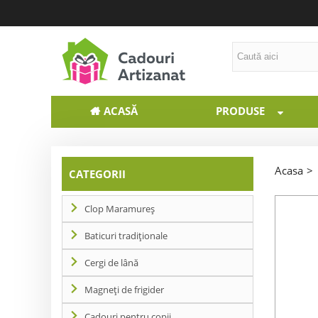
ACASĂ
PRODUSE
Acasa
>
CATEGORII
Clop Maramureș
Baticuri tradiționale
Cergi de lână
Magneți de frigider
Cadouri pentru copii