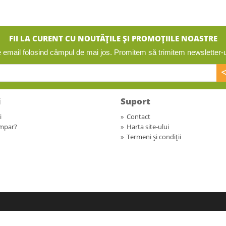
FII LA CURENT CU NOUTĂȚILE ȘI PROMOȚIILE NOASTRE
 email folosind câmpul de mai jos. Promitem să trimitem newsletter-uri
i
Suport
i
»
Contact
mpar?
»
Harta site-ului
»
Termeni și condiții