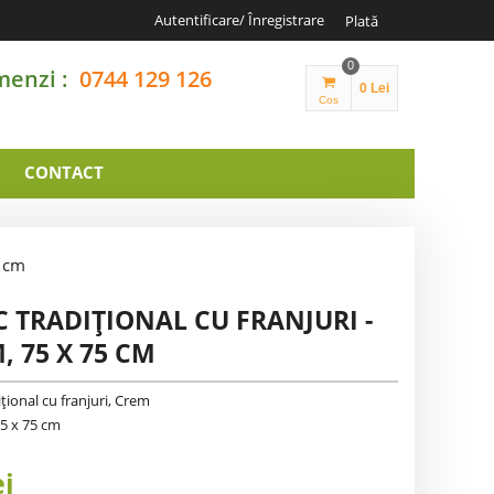
Autentificare/ Înregistrare
Plată
0
menzi :
0744 129 126
0 Lei
Cos
CONTACT
5 cm
C TRADIȚIONAL CU FRANJURI -
, 75 X 75 CM
ițional cu franjuri, Crem
5 x 75 cm
ei