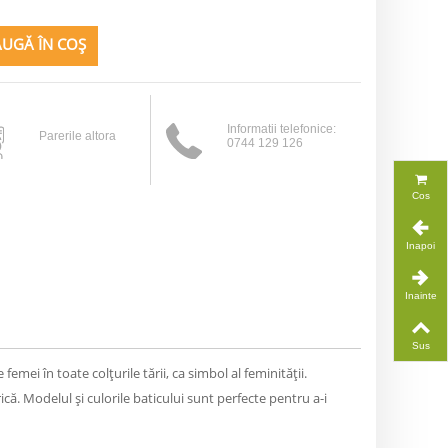
UGĂ ÎN COȘ
Informatii telefonice:
Parerile altora
0744 129 126
Cos
Inapoi
Inainte
Sus
ei în toate colțurile tării, ca simbol al feminității.
că. Modelul și culorile baticului sunt perfecte pentru a-i