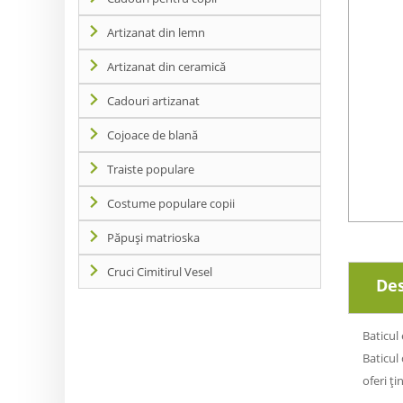
Artizanat din lemn
Artizanat din ceramică
Cadouri artizanat
Cojoace de blană
Traiste populare
Costume populare copii
Păpuși matrioska
Cruci Cimitirul Vesel
Des
Baticul
Baticul 
oferi ț