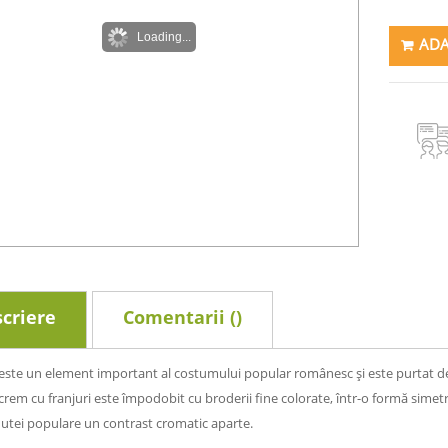
Loading...
ADA
criere
Comentarii (
)
 este un element important al costumului popular românesc și este purtat de fem
crem cu franjuri este împodobit cu broderii fine colorate, într-o formă simetri
inutei populare un contrast cromatic aparte.