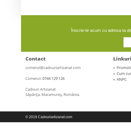
Înscrie-te acum cu adresa ta de
Contact
Linkur
comenzi@cadouriartizanat.com
»
Promoti
»
Cum cu
Comenzi:
0744 129 126
»
ANPC
Cadouri Artizanat
Săpânța, Maramureș, România.
© 2019 Cadouriartizanat.com