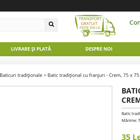
Co
LIVRARE ȘI PLATĂ
DESPRE NOI
Baticuri tradiționale
>
Batic tradițional cu franjuri - Crem, 75 x 7
BATI
CREM
Batic trad
Mărime: 7
35 L